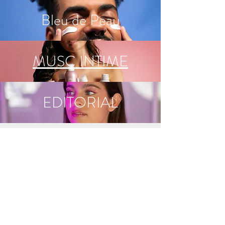
Bleu de Peau
MUSC INTIME
EDITORIAL
Les Mariages
Mises en beauté