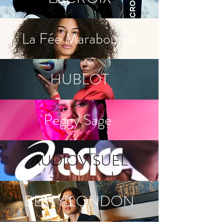
La Fée Maraboutée
HUBLOT
Peggy Sage
AUDIOVISUEL
BETTY LONDON