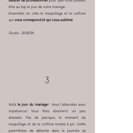
beauté de professionnel
pour que vous puissiez
être au top le jour de votre mariage.
Ensemble on crée le maquillage et la coiffure
qui
vous correspond et qui vous sublime
.
Durée : 2h30/3h
3
Voilà
le jour du mariage
! Vous l'attendiez avec
impatience! Vous êtes sûrement un peu
stressée. Pas de panique, le moment du
maquillage et de la coiffure tombe à pic. Cette
parenthèse de détente dans la journée se