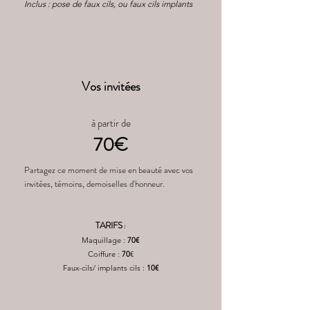
Inclus : pose de faux cils, ou faux cils implants
Vos invitées
à partir de
70€
Partagez ce moment de mise en beauté avec vos
invitées, témoins, demoiselles d'honneur.
TARIFS
:
Maquillage :
70€
Coiffure :
70
€
Faux-cils/ implants cils :
10€