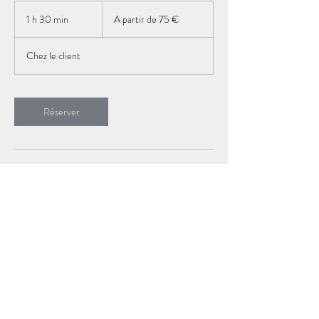
A
partir
1 h 30 min
1
A partir de 75 €
de
75
3
€
0
Chez le client
m
i
n
Réserver
Coordonnées
celiadahamna.pro@gmail.com
Lyon, France