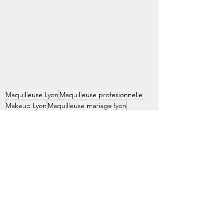
Maquilleuse Lyon
Maquilleuse profesionnelle
Makeup Lyon
Maquilleuse mariage lyon
Maquilleuse shooting lyon
Posts récents
Voir tout