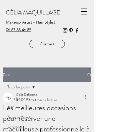
CÉLIA MAQUILLAGE
Makeup Artist - Hair Stylist
06.67.88.46.85
Contact
Post
Tous les posts
Celia Dahamna
Tous les posts
4 déc. 2025
1 min de lecture
Les meilleures occasions
DIY
pour réserver une
Astuces beauté
Cheveux
maquilleuse professionnelle à